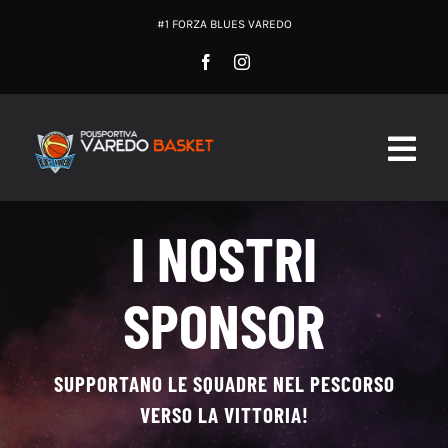
Salta
#1 FORZA BLUES VAREDO
al
contenuto
Togg
Navig
HOME
I NOSTRI
SOCIETA’
SPONSOR
PRIMA SQUADRA
SUPPORTANO LE SQUADRE NEL PESCORSO
GIOVANILI
VERSO LA VITTORIA!
MINIBASKET